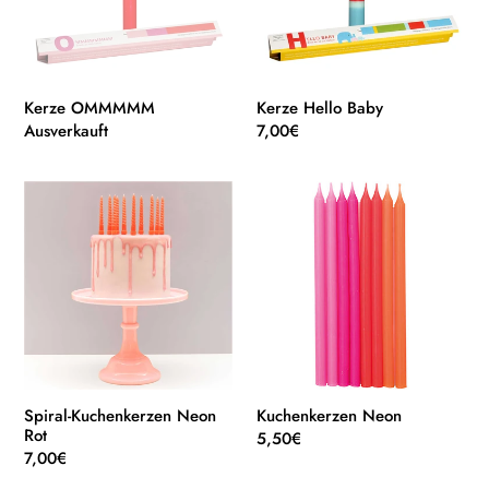
Kerze OMMMMM
Kerze Hello Baby
Normaler
Ausverkauft
Normaler
7,00€
Preis
Preis
Spiral-
Kuchenkerzen
Kuchenkerzen
Neon
Neon
Rot
Spiral-Kuchenkerzen Neon
Kuchenkerzen Neon
Rot
Normaler
5,50€
Normaler
7,00€
Preis
Preis