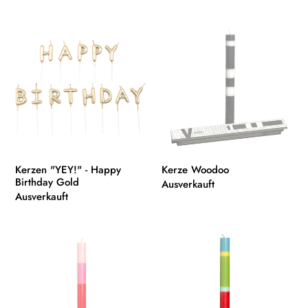
g
Preis
Preis
:
Kerzen
Kerze
"YEY!"
Woodoo
-
Happy
Birthday
Gold
Kerzen "YEY!" - Happy
Kerze Woodoo
Birthday Gold
Normaler
Ausverkauft
Normaler
Ausverkauft
Preis
Preis
Kerze
Kerze
OMMMMM
Hello
Baby