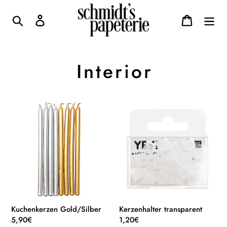
Direkt
zum
Suchen
Einloggen
Warenkor
Inhalt
S
Interior
a
Kuchenkerzen
Kerzenhalter
m
Gold/Silber
transparent
m
l
u
n
Kuchenkerzen Gold/Silber
Kerzenhalter transparent
Normaler
5,90€
Normaler
1,20€