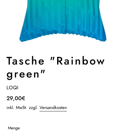
Tasche "Rainbow
green"
VERKÄUFER
LOQI
Normaler
29,00€
Preis
inkl. MwSt. zzgl.
Versandkosten
Menge