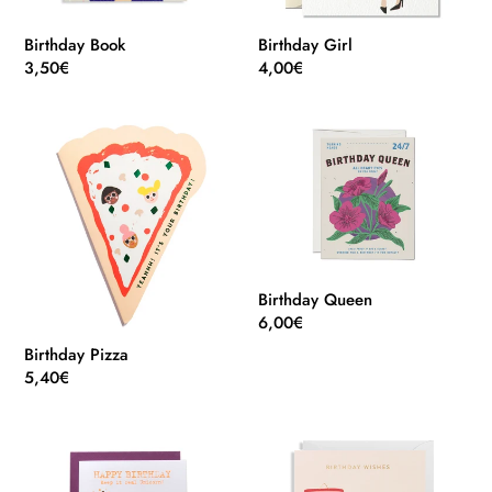
Birthday Book
Birthday Girl
Normaler
3,50€
Normaler
4,00€
Preis
Preis
Birthday
Birthday
Pizza
Queen
Birthday Queen
Normaler
6,00€
Preis
Birthday Pizza
Normaler
5,40€
Preis
Birthday
Birthday
Unicorn
Wishes