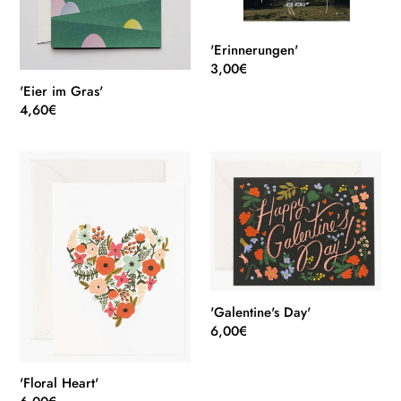
'Erinnerungen'
Normaler
3,00€
Preis
'Eier im Gras'
Normaler
4,60€
Preis
'Floral
'Galentine's
Heart'
Day'
'Galentine's Day'
Normaler
6,00€
Preis
'Floral Heart'