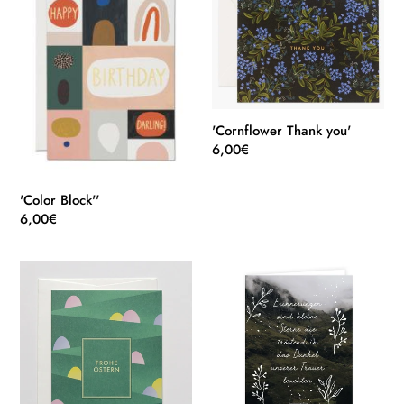
you'
'Cornflower Thank you'
Normaler
6,00€
Preis
'Color Block''
Normaler
6,00€
Preis
'Eier
'Erinnerungen'
im
Gras'