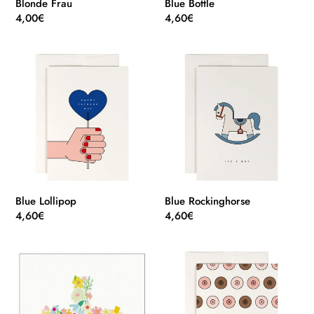
Blonde Frau
Blue Bottle
Normaler
4,00€
Normaler
4,60€
Preis
Preis
Blue
Blue
Lollipop
Rockinghorse
Blue Lollipop
Blue Rockinghorse
Normaler
4,60€
Normaler
4,60€
Preis
Preis
Blumenkreuz
Boobs