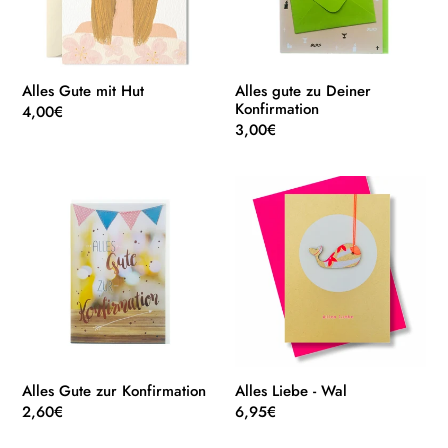
Alles Gute mit Hut
Alles gute zu Deiner
Konfirmation
Normaler
4,00€
Normaler
3,00€
Preis
Preis
Alles
Alles
Gute
Liebe
zur
-
Konfirmation
Wal
Alles Gute zur Konfirmation
Alles Liebe - Wal
Normaler
2,60€
Normaler
6,95€
Preis
Preis