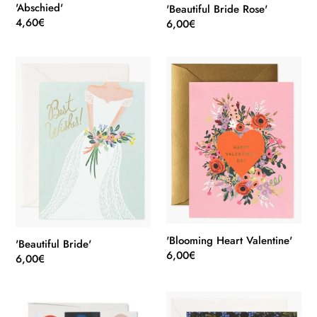
g
'Abschied'
'Beautiful Bride Rose'
:
Normaler
4,60€
Normaler
6,00€
Preis
Preis
'Beautiful
'Blooming
Bride'
Heart
Valentine'
'Blooming Heart Valentine'
'Beautiful Bride'
Normaler
6,00€
Normaler
6,00€
Preis
Preis
'Color
'Cornflower
Block''
Thank