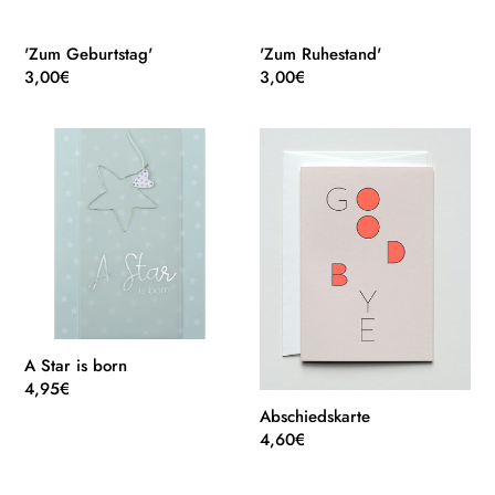
'Zum Geburtstag'
'Zum Ruhestand'
Normaler
3,00€
Normaler
3,00€
Preis
Preis
A
Abschiedskarte
Star
is
born
A Star is born
Normaler
4,95€
Preis
Abschiedskarte
Normaler
4,60€
Preis