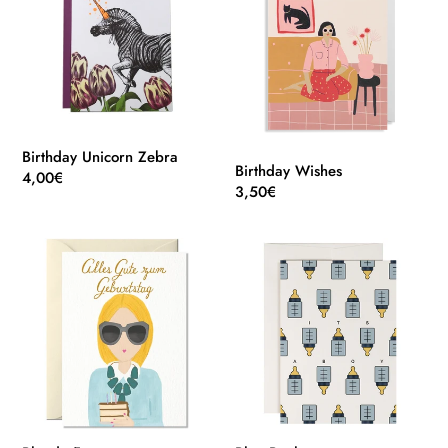
Zebra
Birthday Unicorn Zebra
Birthday Wishes
Normaler
4,00€
Normaler
3,50€
Preis
Preis
Blonde
Blue
Frau
Bottle