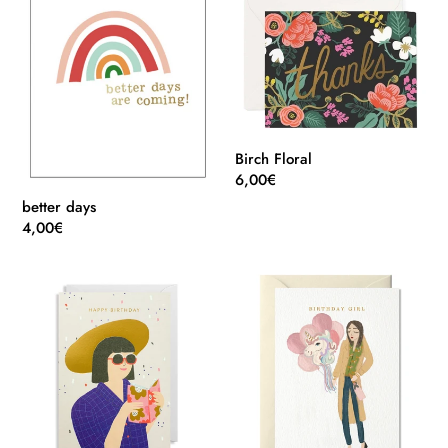
days
Floral
Birch Floral
Normaler
6,00€
Preis
better days
Normaler
4,00€
Preis
Birthday
Birthday
Book
Girl