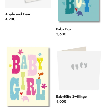
Apple and Pear
Normaler
4,20€
Preis
Baby Boy
Normaler
3,60€
Preis
Baby
Babyfüße
Girl
Zwillinge
Babyfüße Zwillinge
Normaler
4,00€
Preis