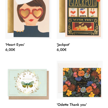
'Heart Eyes'
'Jackpot'
Normaler
6,00€
Normaler
6,00€
Preis
Preis
'Motte'
'Odette
Thank
you'
'Odette Thank you'