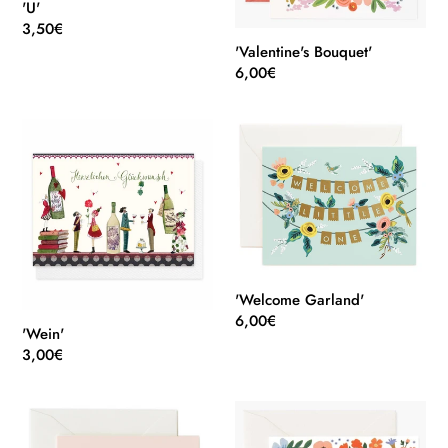
'U'
Normaler
3,50€
Preis
'Valentine's Bouquet'
Normaler
6,00€
Preis
'Wein'
'Welcome
Garland'
'Welcome Garland'
Normaler
6,00€
'Wein'
Preis
Normaler
3,00€
Preis
'Welcome
'Wild
Penguin'
Rose