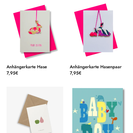
Anhängerkarte
Anhängerkarte
Hase
Hasenpaar
Anhängerkarte Hase
Anhängerkarte Hasenpaar
Normaler
7,95€
Normaler
7,95€
Preis
Preis
Apple
Baby
and
Boy
Pear