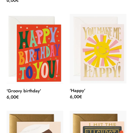
Normaler
6,00€
Preis
'Groovy
'Happy'
birthday'
'Happy'
'Groovy birthday'
Normaler
6,00€
Normaler
6,00€
Preis
Preis
'Heart
'Jackpot'
Eyes'