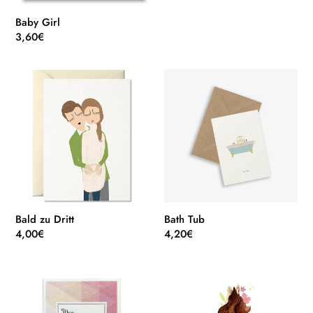
Baby Girl
Normaler
3,60€
Preis
Bald
Bath
zu
Tub
Dritt
Bald zu Dritt
Bath Tub
Normaler
4,00€
Normaler
4,20€
Preis
Preis
Bauchmuskeln
Beauty