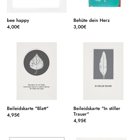
bee happy
Behüte dein Herz
Normaler
4,00€
Normaler
3,00€
Preis
Preis
Beileidskarte
Beileidskarte
"Blatt"
"In
stiller
Trauer"
Beileidskarte "Blatt"
Beileidskarte "In stiller
Trauer"
Normaler
4,95€
Normaler
4,95€
Preis
Preis
better
Birch