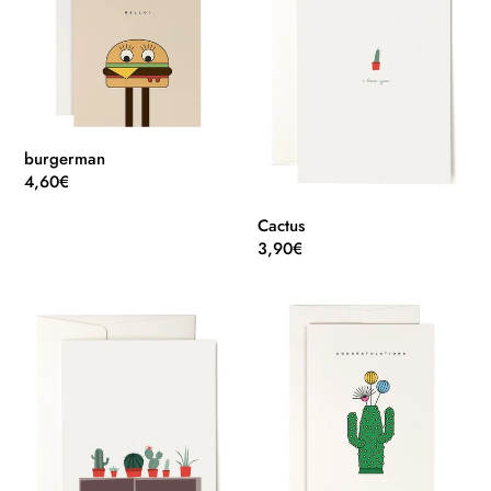
burgerman
Normaler
4,60€
Preis
Cactus
Normaler
3,90€
Preis
Cactus
Cactus
Collection
Vase