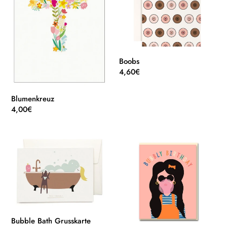
Boobs
Normaler
4,60€
Preis
Blumenkreuz
Normaler
4,00€
Preis
Bubble
Bubbly
Bath
Birthday
Grusskarte
Bubble Bath Grusskarte