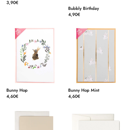
Normaler
3,90€
Bubbly Birthday
Preis
Normaler
4,90€
Preis
Bunny
Bunny
Hop
Hop
Mint
Bunny Hop
Bunny Hop Mint
Normaler
4,60€
Normaler
4,60€
Preis
Preis
burgerman
Cactus