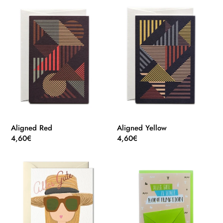
Aligned
Aligned
Red
Yellow
Aligned Red
Aligned Yellow
Normaler
4,60€
Normaler
4,60€
Preis
Preis
Alles
Alles
Gute
gute
mit
zu
Hut
Deiner
Konfirmation