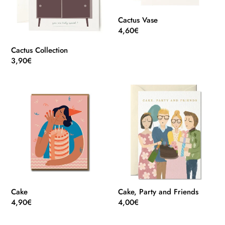
Cactus Vase
Normaler
4,60€
Preis
Cactus Collection
Normaler
3,90€
Preis
Cake
Cake,
Party
and
Friends
Cake
Cake, Party and Friends
Normaler
4,90€
Normaler
4,00€
Preis
Preis