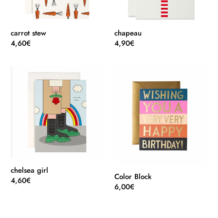
carrot stew
chapeau
Normaler
4,60€
Normaler
4,90€
Preis
Preis
chelsea
Color
girl
Block
chelsea girl
Color Block
Normaler
4,60€
Normaler
6,00€
Preis
Preis