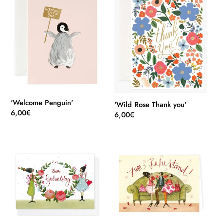
Thank
you'
'Welcome Penguin'
'Wild Rose Thank you'
Normaler
6,00€
Normaler
6,00€
Preis
Preis
'Zum
'Zum
Geburtstag'
Ruhestand'