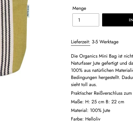
Menge
I
Produkt
wird
Lieferzeit:
3-5 Werktage
zum
Warenkorb
Die Organics Mini Bag ist nich
hinzugefügt
Naturfaser Jute gefertigt und d
100% aus natürlichen Materiali
Bedingungen hergestellt. Dadu
sieht toll aus.
Praktischer Reißverschluss zum
Maße: H: 25 cm B: 22 cm
Material: 100% Jute
Farbe: Helloliv