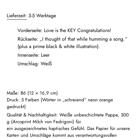
Produkt
wird
Lieferzeit:
3-5 Werktage
zum
Warenkorb
Vorderseite: Love is the KEY Congratulations!
hinzugefügt
Rückseite: „I thought of that while humming a song.“
(plus a prime black & white illustration).
Innenseite: Leer
Umschlag: Weiß
Maße: B6 (12 × 16,9 cm)
Druck: 5 Farben (Wörter in „schreiend“ neon orange
gedruckt)
Qualität & Nachhaltigkeit:
Weiße unbeschichtete Pappe, 300
g (Arcoprint Milch von Fedrigoni) für
ein ausgezeichnetes haptisches Gefühl. Das Papier für unsere
Karten und Umschläge kommt aus verantwortungsvollen