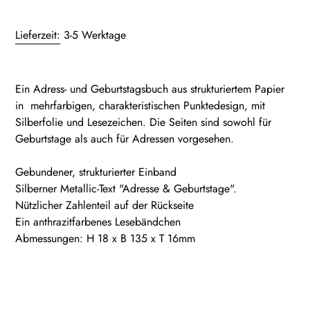
Produkt
wird
Lieferzeit:
3-5 Werktage
zum
Warenkorb
hinzugefügt
Ein Adress- und Geburtstagsbuch aus strukturiertem Papier
in mehrfarbigen, charakteristischen Punktedesign, mit
Silberfolie und Lesezeichen. Die Seiten sind sowohl für
Geburtstage als auch für Adressen vorgesehen.
Gebundener, strukturierter Einband
Silberner Metallic-Text "Adresse & Geburtstage".
Nützlicher Zahlenteil auf der Rückseite
Ein anthrazitfarbenes Lesebändchen
Abmessungen: H 18 x B 135 x T 16mm