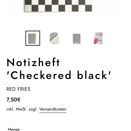
Notizheft
'Checkered black'
VERKÄUFER
RED FRIES
Normaler
7,50€
Preis
inkl. MwSt. zzgl.
Versandkosten
Menge