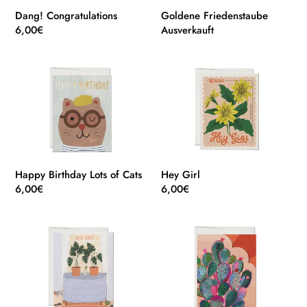
Dang! Congratulations
Goldene Friedenstaube
Normaler
6,00€
Normaler
Ausverkauft
Preis
Preis
Happy
Hey
Birthday
Girl
Lots
of
Cats
Happy Birthday Lots of Cats
Hey Girl
Normaler
6,00€
Normaler
6,00€
Preis
Preis
Nursery
Sonnenuntergang
Plants