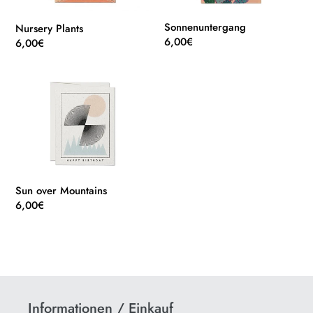
Sonnenuntergang
Nursery Plants
Normaler
6,00€
Normaler
6,00€
Preis
Preis
Sun
over
Mountains
Sun over Mountains
Normaler
6,00€
Preis
Informationen / Einkauf