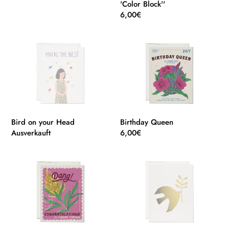
g
'Color Block''
:
Normaler
6,00€
Preis
Bird
Birthday
on
Queen
your
Head
Bird on your Head
Birthday Queen
Normaler
Ausverkauft
Normaler
6,00€
Preis
Preis
Dang!
Goldene
Congratulations
Friedenstaube