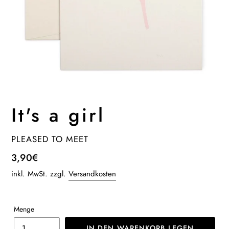
It's a girl
VERKÄUFER
PLEASED TO MEET
Normaler
3,90€
Preis
inkl. MwSt. zzgl.
Versandkosten
Menge
IN DEN WARENKORB LEGEN