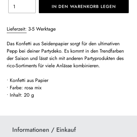
IN DEN WARENKORB LEGEN
Produkt
wird
Lieferzeit:
3-5 Werktage
zum
Warenkorb
Das Konfetti aus Seidenpapier sorgt für den ultimativen
hinzugefügt
Pepp bei deiner Partydeko. Es kommt in den Trendfarben
der Saison und lässt sich mit anderen Partyprodukten des
rico-Sortiments für viele Anlässe kombinieren.
•
Konfetti aus Papier
•
Farbe: rosa mix
•
Inhalt: 20 g
Informationen / Einkauf