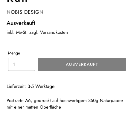
VERKÄUFER
NOBIS DESIGN
Normaler
Ausverkauft
Preis
inkl. MwSt. zzgl.
Versandkosten
Menge
AUSVERKAUFT
Produkt
wird
Lieferzeit:
3-5 Werktage
zum
Warenkorb
Postkarte A6, gedruckt auf hochwertigem 350g Naturpapier
hinzugefügt
mit einer matten Oberfläche