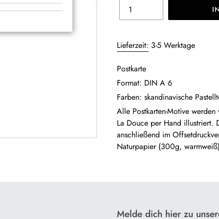
I
Produkt
wird
Lieferzeit:
3-5 Werktage
zum
Warenkorb
Postkarte
hinzugefügt
Format: DIN A 6
Farben: skandinavische Pastel
Alle Postkarten-Motive werden 
La Douce per Hand illustriert. 
anschließend im Offsetdruckver
Naturpapier (300g, warmweiß)
Melde dich hier zu unse