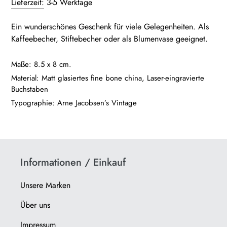
Lieferzeit:
3-5 Werktage
zum
Warenkorb
Ein wunderschönes Geschenk für viele Gelegenheiten. Als
hinzugefügt
Kaffeebecher, Stiftebecher oder als Blumenvase geeignet.
Maße: 8.5 x 8 cm.
Material: Matt glasiertes fine bone china, Laser-eingravierte
Buchstaben
Typographie: Arne Jacobsen’s Vintage
Informationen / Einkauf
Unsere Marken
Über uns
Impressum