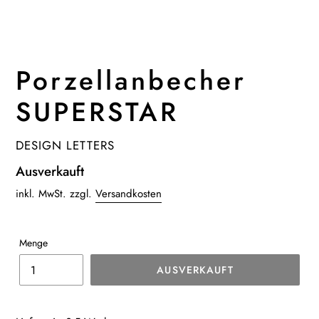
Porzellanbecher
SUPERSTAR
VERKÄUFER
DESIGN LETTERS
Normaler
Ausverkauft
Preis
inkl. MwSt. zzgl.
Versandkosten
Menge
AUSVERKAUFT
Produkt
wird