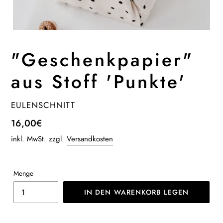
"Geschenkpapier"
aus Stoff 'Punkte'
VERKÄUFER
EULENSCHNITT
Normaler
16,00€
Preis
inkl. MwSt. zzgl.
Versandkosten
Menge
IN DEN WARENKORB LEGEN
Produkt