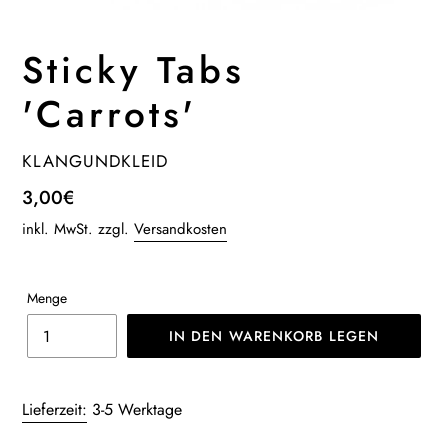
Sticky Tabs
'Carrots'
VERKÄUFER
KLANGUNDKLEID
Normaler
3,00€
Preis
inkl. MwSt. zzgl.
Versandkosten
Menge
IN DEN WARENKORB LEGEN
Produkt
wird
Lieferzeit:
3-5 Werktage
zum
Warenkorb