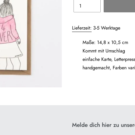
Produkt
wird
Lieferzeit:
3-5 Werktage
zum
Warenkorb
Maße: 14,8 x 10,5 cm
hinzugefügt
Kommt mit Umschlag
einfache Karte, Letterpres
handgemacht, Farben va­ri­i
Melde dich hier zu unse