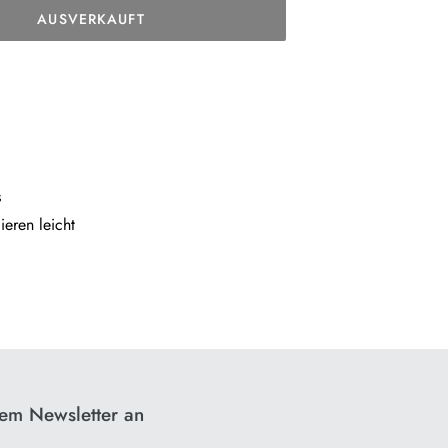
AUSVERKAUFT
s
e­ren leicht
rem Newsletter an