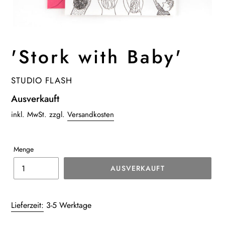
'Stork with Baby'
VERKÄUFER
STUDIO FLASH
Normaler
Ausverkauft
Preis
inkl. MwSt. zzgl.
Versandkosten
Menge
AUSVERKAUFT
Produkt
wird
Lieferzeit:
3-5 Werktage
zum
Warenkorb